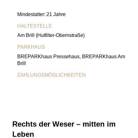
Mindestalter: 21 Jahre
HALTESTELLE
Am Brill (Hutfilter-Obernstraße)
PARKHAUS
BREPARKhaus Pressehaus, BREPARKhaus Am
Brill
ZAHLUNGSMÖGLICHKEITEN
Girocard
Visa-Karte
MasterCard
Rechts der Weser – mitten im
Leben